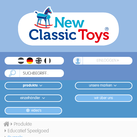
EINLOGGEN
produkte
unsere marken
einzelhändler
wir über uns
video's
Produkte
Educatief Speelgoed