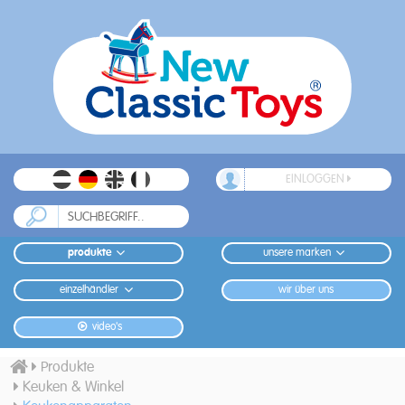
EINLOGGEN
produkte
unsere marken
einzelhändler
wir über uns
video's
Produkte
Keuken & Winkel