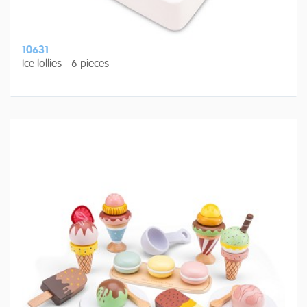
10631
Ice lollies - 6 pieces