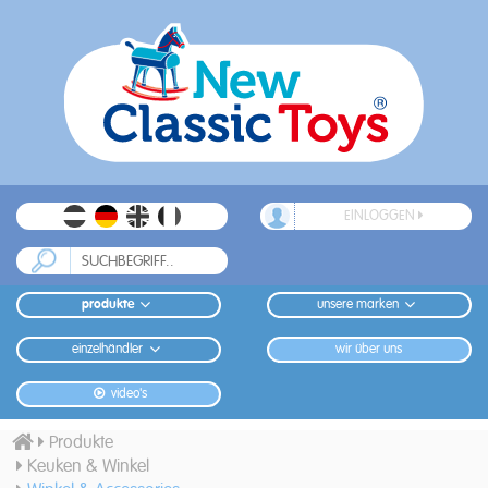
EINLOGGEN
produkte
unsere marken
einzelhändler
wir über uns
video's
Produkte
Keuken & Winkel