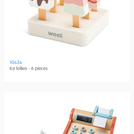
10636
Ice lollies - 6 pieces