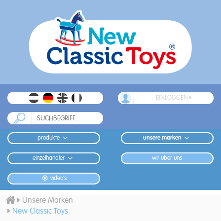
EINLOGGEN
produkte
unsere marken
einzelhändler
wir über uns
video's
Unsere Marken
New Classic Toys