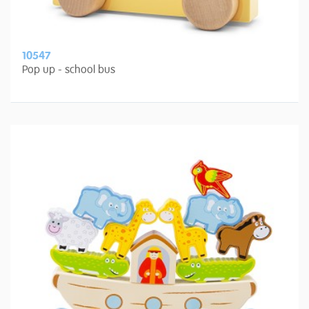
10547
Pop up - school bus