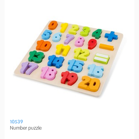
10539
Number puzzle