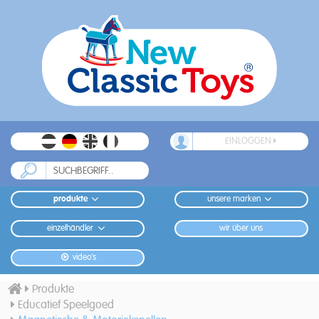
EINLOGGEN
produkte
unsere marken
einzelhändler
wir über uns
video's
Produkte
Educatief Speelgoed