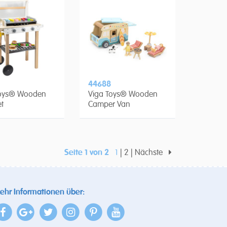
44688
Toys® Wooden
Viga Toys® Wooden
t
Camper Van
Seite 1 von 2
1
2
Nächste
ehr Informationen über: