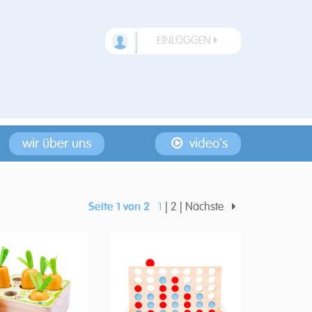
EINLOGGEN
wir über uns
video's
Seite 1 von 2
1
2
Nächste