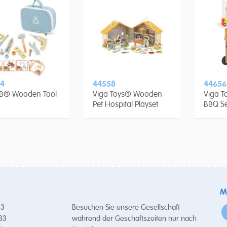
4
44558
44656
rB® Wooden Tool
Viga Toys® Wooden
Viga 
Pet Hospital Playset
BBQ Se
M
53
Besuchen Sie unsere Gesellschaft
 33
während der Geschäftszeiten nur nach