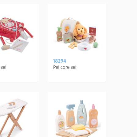
18294
 set
Pet care set