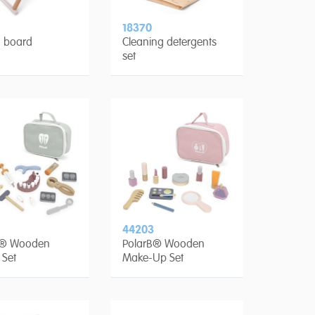
18370
g board
Cleaning detergents
set
44203
B® Wooden
PolarB® Wooden
 Set
Make-Up Set