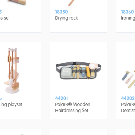
5
18350
18360
ss set
Drying rack
Ironin
5
44201
44202
ing playset
PolarB® Wooden
Polar
Hairdressing Set
Dentist