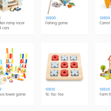
1
10800
10804
en ramp racer
Fishing game
Carrot
4 cars
9
10810
10850
nce tower game
Tic-Tac-Toe
Farm h