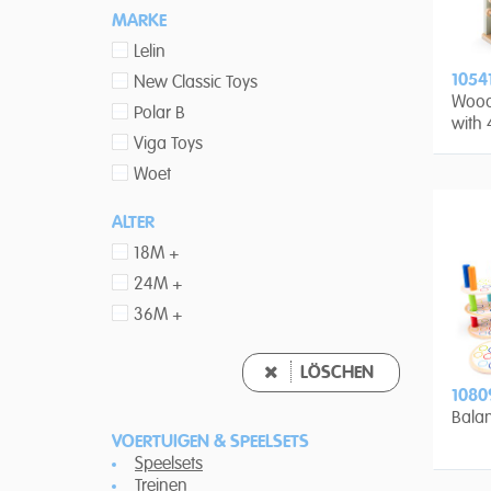
MARKE
Lelin
1054
New Classic Toys
Wood
Polar B
with 
Viga Toys
Woet
ALTER
18M +
24M +
36M +
LÖSCHEN
1080
Bala
VOERTUIGEN & SPEELSETS
Speelsets
Treinen