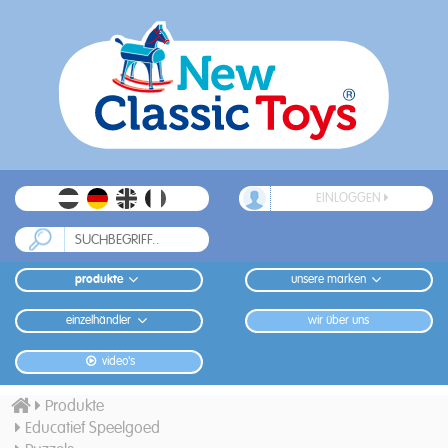
EINLOGGEN
produkte
unsere marken
einzelhändler
wir über uns
video's
Produkte
Educatief Speelgoed