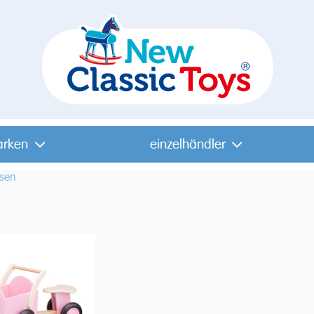
arken
einzelhändler
tsen