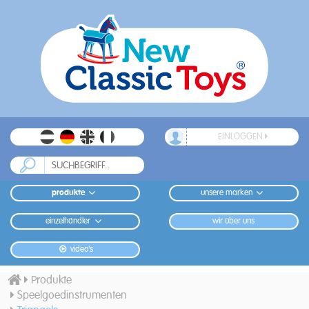
EINLOGGEN
produkte
unsere marken
einzelhändler
wir über uns
video's
Produkte
Speelgoedinstrumenten