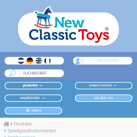
EINLOGGEN
produkte
unsere marken
einzelhändler
wir über uns
video's
Produkte
Speelgoedinstrumenten