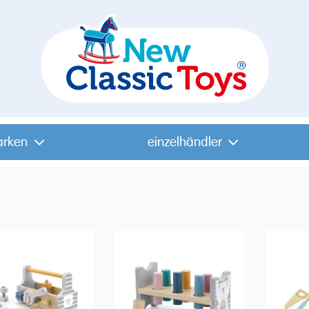
arken
einzelhändler