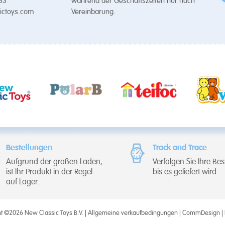
 33
während der Geschäftszeiten nur nach
ictoys.com
Vereinbarung.
Bestellungen
Track and Trace
Aufgrund der großen Laden,
Verfolgen Sie Ihre Bes
ist Ihr Produkt in der Regel
bis es geliefert wird.
auf Lager.
t ©2026 New Classic Toys B.V. |
Allgemeine verkaufbedingungen
|
CommDesign
|