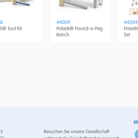
8
44009
44204
B® Tool Kit
PolarB® Pound-a-Peg
Polar
Bench
Set
M
53
Besuchen Sie unsere Gesellschaft