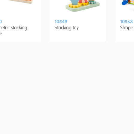
0
10549
10563
tric stacking
Stacking toy
Shape 
e