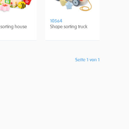
10564
sorting house
Shape sorting truck
Seite 1 von 1