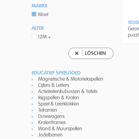
MARKE
Woet
1050
ALTER
Geome
puzzl
12M +
LÖSCHEN
EDUCATIEF SPEELGOED
Magnetische & Motoriekspellen
Cijfers & Letters
Activiteitenkubussen & Tafels
Rijgspellen & Kralen
Speel & Leerklokken
Telramen
Duwwagens
Kralenframes
Wand & Muurspellen
Jodelbanen