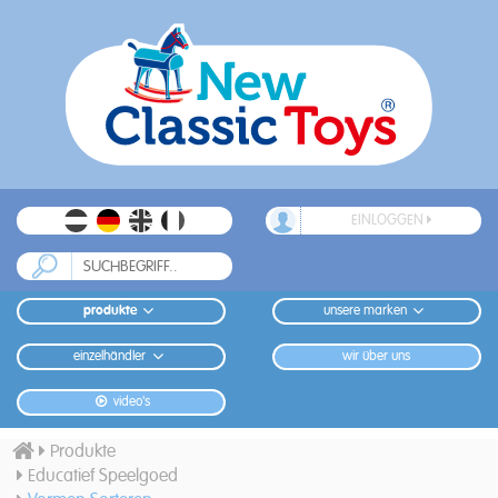
EINLOGGEN
produkte
unsere marken
einzelhändler
wir über uns
video's
Produkte
Educatief Speelgoed