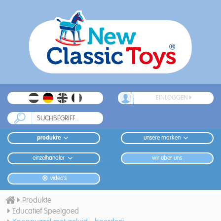
EINLOGGEN
produkte
unsere marken
einzelhändler
wir über uns
video's
Produkte
Educatief Speelgoed