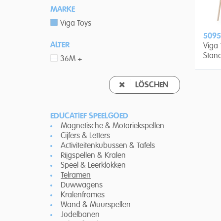
MARKE
Viga Toys
5095
ALTER
Viga
Stand
36M +
LÖSCHEN
EDUCATIEF SPEELGOED
Magnetische & Motoriekspellen
Cijfers & Letters
Activiteitenkubussen & Tafels
Rijgspellen & Kralen
Speel & Leerklokken
Telramen
Duwwagens
Kralenframes
Wand & Muurspellen
Jodelbanen