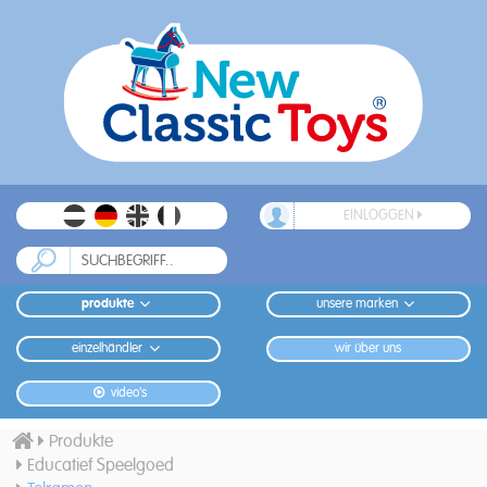
EINLOGGEN
produkte
unsere marken
einzelhändler
wir über uns
video's
Produkte
Educatief Speelgoed