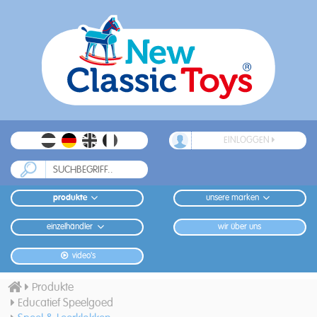
EINLOGGEN
produkte
unsere marken
einzelhändler
wir über uns
video's
Produkte
Educatief Speelgoed