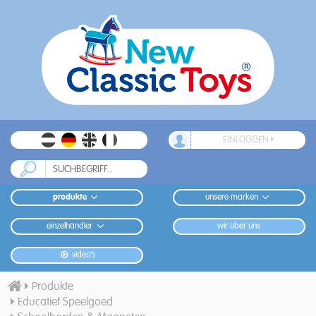
EINLOGGEN
produkte
unsere marken
einzelhändler
wir über uns
video's
Produkte
Educatief Speelgoed