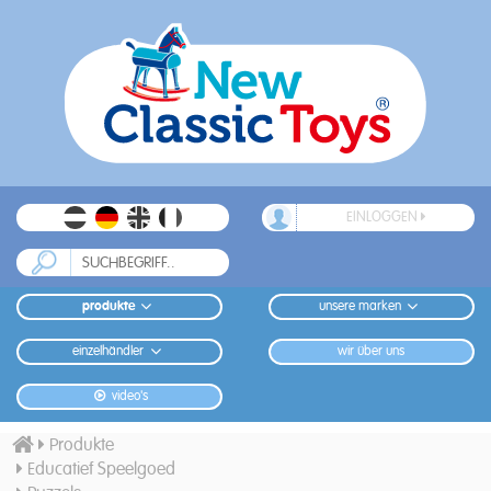
EINLOGGEN
produkte
unsere marken
einzelhändler
wir über uns
video's
Produkte
Educatief Speelgoed