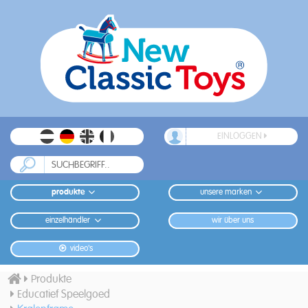
EINLOGGEN
produkte
unsere marken
einzelhändler
wir über uns
video's
Produkte
Educatief Speelgoed