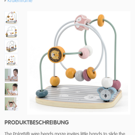
Kralenframe
PRODUKTBESCHREIBUNG
The PolarB® wire beads maze invites little hands to slide the