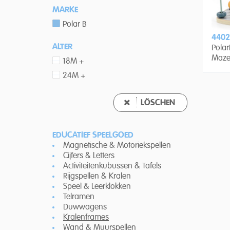
MARKE
Polar B
4402
ALTER
Pola
Maz
18M +
24M +
LÖSCHEN
EDUCATIEF SPEELGOED
Magnetische & Motoriekspellen
Cijfers & Letters
Activiteitenkubussen & Tafels
Rijgspellen & Kralen
Speel & Leerklokken
Telramen
Duwwagens
Kralenframes
Wand & Muurspellen