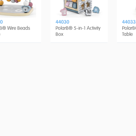
0
44030
44033
rB® Wire Beads
PolarB® 5-in-1 Activity
PolarB
e
Box
Table