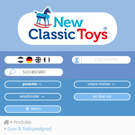
EINLOGGEN
produkte
unsere marken
einzelhändler
wir über uns
video's
Produkte
Duw & Trekspeelgoed