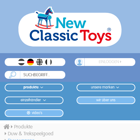
EINLOGGEN
produkte
unsere marken
einzelhändler
wir über uns
video's
Produkte
Duw & Trekspeelgoed