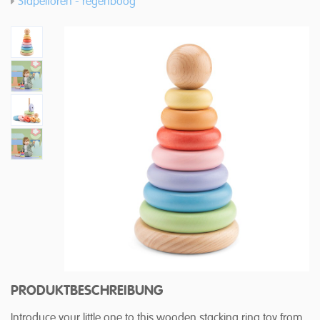
Stapeltoren - regenboog
PRODUKTBESCHREIBUNG
Introduce your little one to this wooden stacking ring toy from