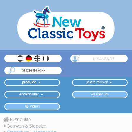
EINLOGGEN
produkte
unsere marken
einzelhändler
wir über uns
video's
Produkte
Bouwen & Stapelen