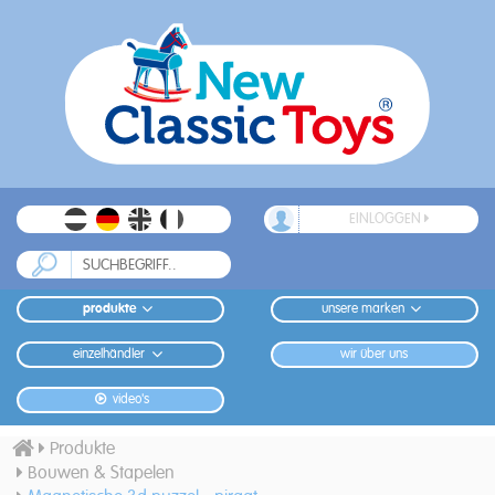
EINLOGGEN
produkte
unsere marken
einzelhändler
wir über uns
video's
Produkte
Bouwen & Stapelen