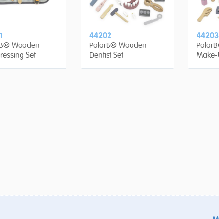
1
44202
44203
rB® Wooden
PolarB® Wooden
Polar
ressing Set
Dentist Set
Make-