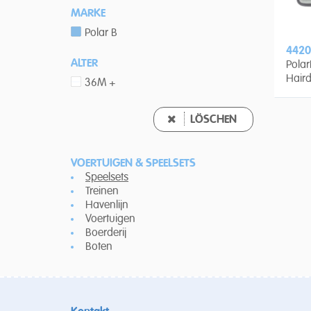
MARKE
Polar B
4420
ALTER
Pola
Haird
36M +
LÖSCHEN
VOERTUIGEN & SPEELSETS
Speelsets
Treinen
Havenlijn
Voertuigen
Boerderij
Boten