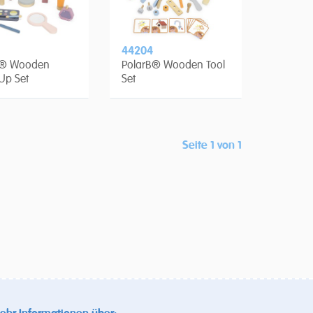
44204
B® Wooden
PolarB® Wooden Tool
Up Set
Set
Seite 1 von 1