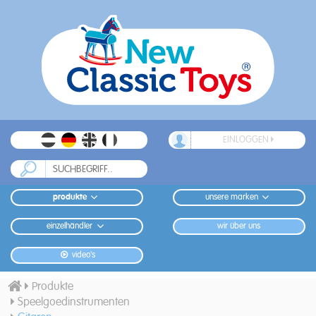
EINLOGGEN
produkte
unsere marken
einzelhändler
wir über uns
video's
Produkte
Speelgoedinstrumenten