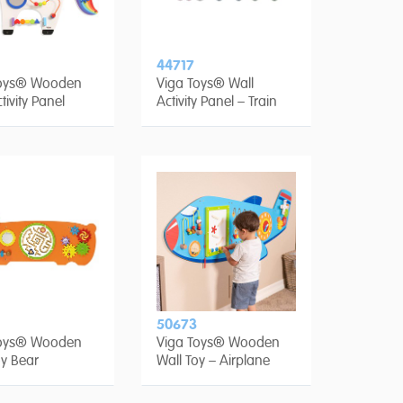
44717
Toys® Wooden
Viga Toys® Wall
tivity Panel
Activity Panel – Train
n
50673
Toys® Wooden
Viga Toys® Wooden
oy Bear
Wall Toy – Airplane