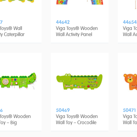
7
44642
44654
Toys® Wall
Viga Toys® Wooden
Viga 
ty Caterpillar
Wall Activity Panel
Wall Ac
Rainbow
Unicor
6
50469
50471
 Toys® Wooden
Viga Toys® Wooden
Viga 
Toy – Big
Wall Toy – Crocodile
Wall T
dile