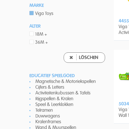
MARKE
Viga Toys
4455
ALTER
Viga 
Activi
18M +
36M +
LÖSCHEN
EDUCATIEF SPEELGOED
Magnetische & Motoriekspellen
Cijfers & Letters
Activiteitenkubussen & Tafels
Rijgspellen & Kralen
5034
Speel & Leerklokken
Viga
Telramen
Wall 
Duwwagens
Croco
Kralenframes
Wand & Muurspellen