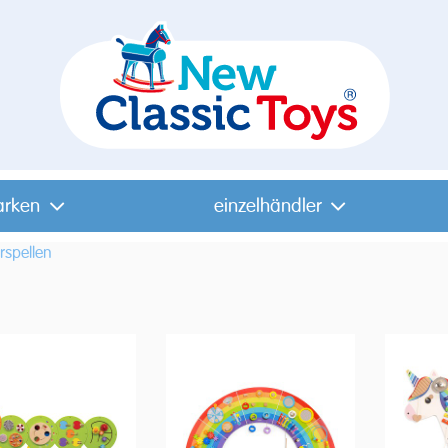
arken
einzelhändler
spellen