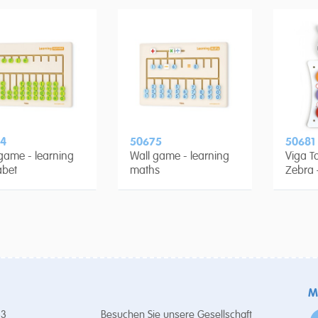
4
50675
50681
game - learning
Wall game - learning
Viga T
abet
maths
Zebra 
M
53
Besuchen Sie unsere Gesellschaft