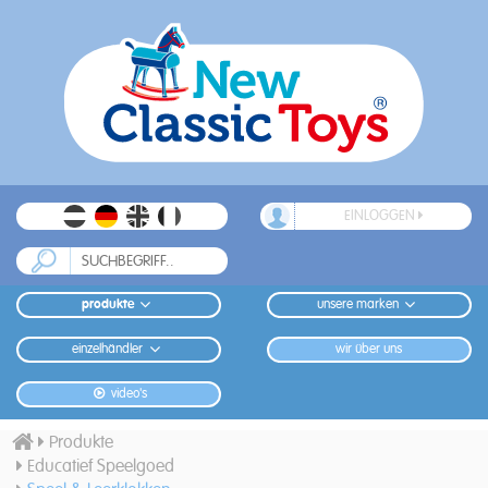
EINLOGGEN
produkte
unsere marken
einzelhändler
wir über uns
video's
Produkte
Educatief Speelgoed