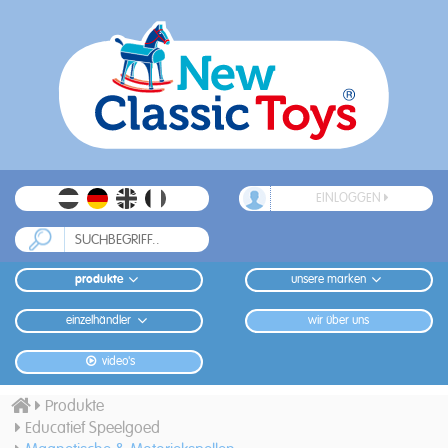
EINLOGGEN
produkte
unsere marken
einzelhändler
wir über uns
video's
Produkte
Educatief Speelgoed