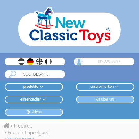
EINLOGGEN
produkte
unsere marken
einzelhändler
wir über uns
video's
Produkte
Educatief Speelgoed