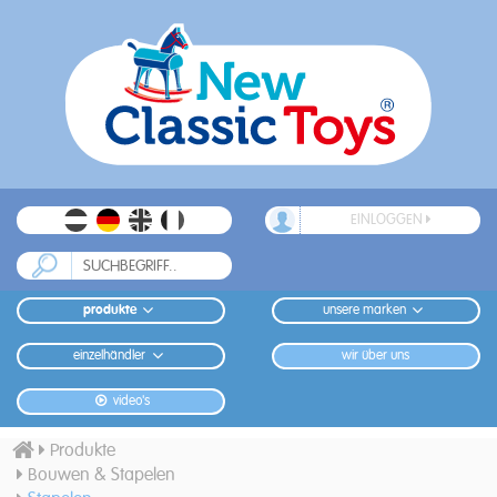
EINLOGGEN
produkte
unsere marken
einzelhändler
wir über uns
video's
Produkte
Bouwen & Stapelen