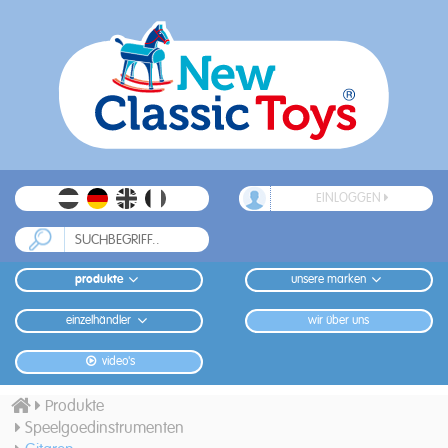
EINLOGGEN
produkte
unsere marken
einzelhändler
wir über uns
video's
Produkte
Speelgoedinstrumenten