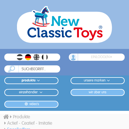
EINLOGGEN
produkte
unsere marken
einzelhändler
wir über uns
video's
Produkte
Actief - Ceatief - Imitatie